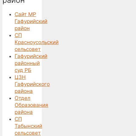
Сайт МР
Гафурийский
район
СП
Красноусольский
сельсовет
Гафурийский
районный
суд РБ
ЦЗН
Гафурийского
района
Отдел
Образования
района
СП
Табынский
сельсовет