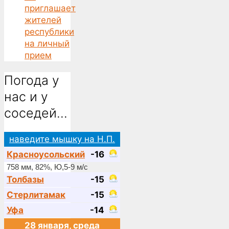
приглашает
жителей
республики
на личный
прием
Погода у
нас и у
соседей…
наведите мышку на Н.П.
Красноусольский
-16
758 мм, 82%, Ю,5-9 м/с
Толбазы
-15
Стерлитамак
-15
Уфа
-14
28 января, среда