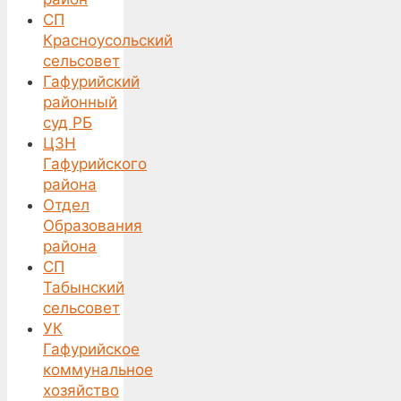
СП
Красноусольский
сельсовет
Гафурийский
районный
суд РБ
ЦЗН
Гафурийского
района
Отдел
Образования
района
СП
Табынский
сельсовет
УК
Гафурийское
коммунальное
хозяйство