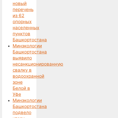
новый
перечень
из 62
опорных
населенных
пунктов
Башкортостана
Минэкологии
Башкортостана
выявило
несанкционированную
свалку в
водоохранной
зоне
Белой в
Уфе
Минэкологии
Башкортостана
подвело