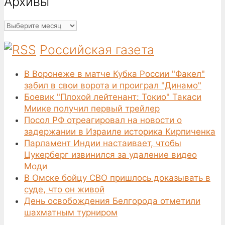
Архивы
Архивы
Российская газета
В Воронеже в матче Кубка России "Факел"
забил в свои ворота и проиграл "Динамо"
Боевик "Плохой лейтенант: Токио" Такаси
Миике получил первый трейлер
Посол РФ отреагировал на новости о
задержании в Израиле историка Кирпиченка
Парламент Индии настаивает, чтобы
Цукерберг извинился за удаление видео
Моди
В Омске бойцу СВО пришлось доказывать в
суде, что он живой
День освобождения Белгорода отметили
шахматным турниром