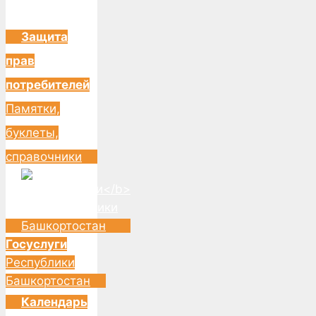
Защита
прав
потребителей
Памятки,
буклеты,
справочники
Госуслуги
Республики
Башкортостан
Календарь