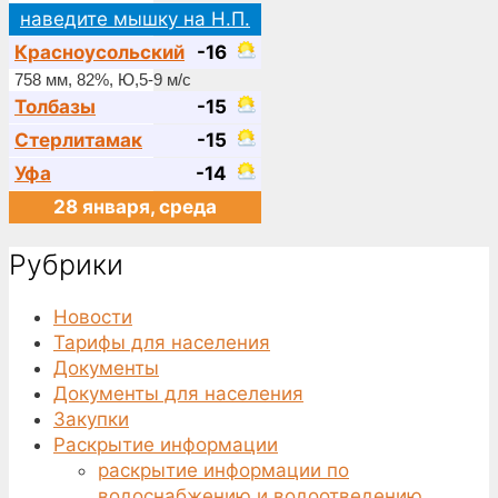
наведите мышку на Н.П.
Красноусольский
-16
758 мм, 82%, Ю,5-9 м/с
Толбазы
-15
Стерлитамак
-15
Уфа
-14
28 января, среда
Рубрики
Новости
Тарифы для населения
Документы
Документы для населения
Закупки
Раскрытие информации
раскрытие информации по
водоснабжению и водоотведению