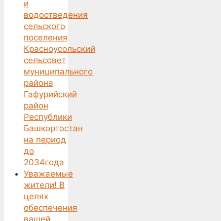
и
водоотведения
сельского
поселения
Красноусольский
сельсовет
муниципального
района
Гафурийский
район
Республики
Башкортостан
на период
до
2034года
Уважаемые
жители! В
целях
обеспечения
вашей