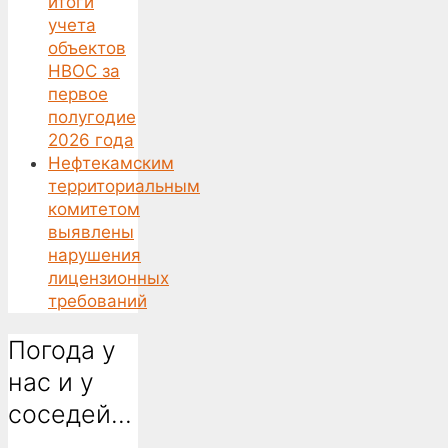
итоги
учета
объектов
НВОС за
первое
полугодие
2026 года
Нефтекамским
территориальным
комитетом
выявлены
нарушения
лицензионных
требований
Погода у
нас и у
соседей…