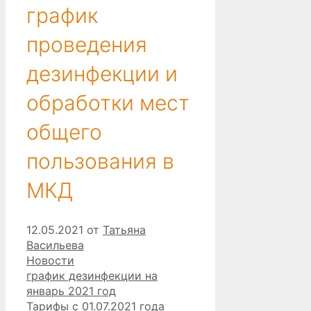
график
проведения
дезинфекции и
обработки мест
общего
пользования в
МКД
12.05.2021
от
Татьяна
Васильева
Рубрики
Новости
график дезинфекции на
январь 2021 год
Тарифы с 01.07.2021 года