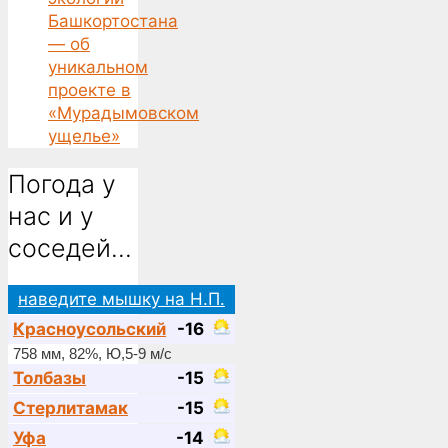
Башкортостана
— об
уникальном
проекте в
«Мурадымовском
ущелье»
Погода у
нас и у
соседей…
наведите мышку на Н.П.
Красноусольский
-16
758 мм, 82%, Ю,5-9 м/с
Толбазы
-15
Стерлитамак
-15
Уфа
-14