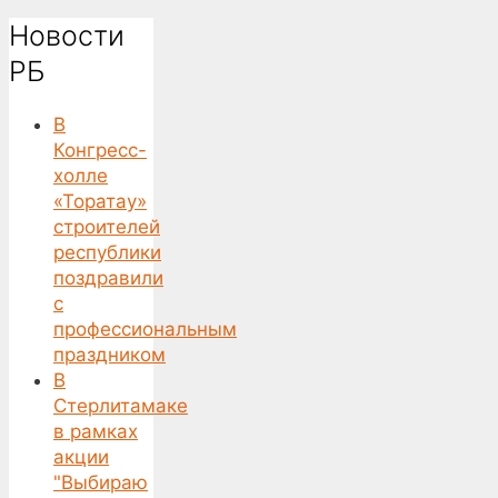
Новости
РБ
В
Конгресс-
холле
«Торатау»
строителей
республики
поздравили
с
профессиональным
праздником
В
Стерлитамаке
в рамках
акции
"Выбираю