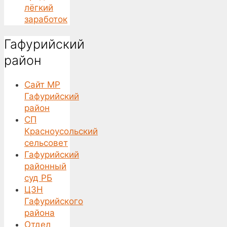
лёгкий
заработок
Гафурийский
район
Сайт МР
Гафурийский
район
СП
Красноусольский
сельсовет
Гафурийский
районный
суд РБ
ЦЗН
Гафурийского
района
Отдел