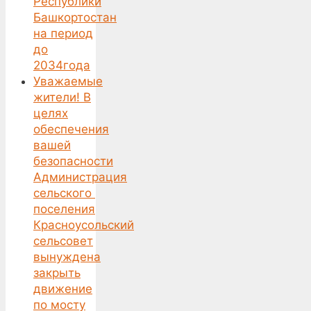
Республики
Башкортостан
на период
до
2034года
Уважаемые
жители! В
целях
обеспечения
вашей
безопасности
Администрация
сельского
поселения
Красноусольский
сельсовет
вынуждена
закрыть
движение
по мосту