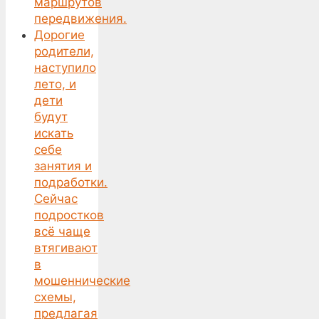
маршрутов
передвижения.
Дорогие
родители,
наступило
лето, и
дети
будут
искать
себе
занятия и
подработки.
Сейчас
подростков
всё чаще
втягивают
в
мошеннические
схемы,
предлагая