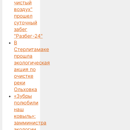
чистый
воздух"
прошел
суточный
забег
"Разбег-24"
В
Стерлитамаке
прошла
экологическая
акция по
очистке
реки
Ольховка
«Зубры
полюбили
наш
ковыль»:
замминистра
экологии