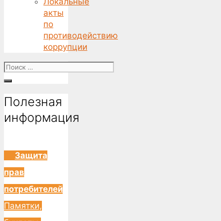
Локальные
акты
по
противодействию
коррупции
Поиск
for:
Полезная
информация
Защита
прав
потребителей
Памятки,