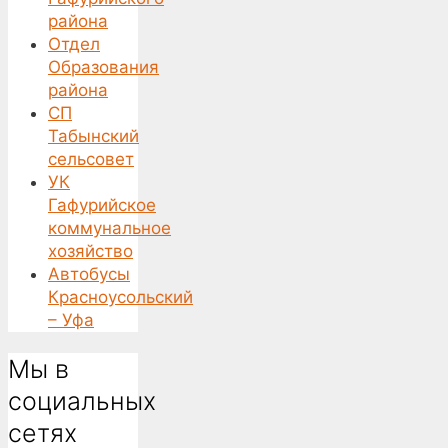
района
Отдел
Образования
района
СП
Табынский
сельсовет
УК
Гафурийское
коммунальное
хозяйство
Автобусы
Красноусольский
– Уфа
Мы в
социальных
сетях