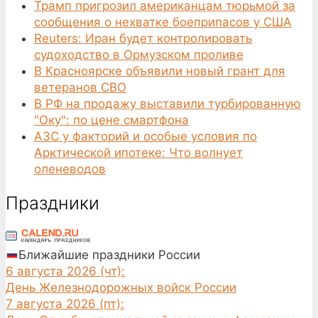
Трамп пригрозил американцам тюрьмой за
сообщения о нехватке боеприпасов у США
Reuters: Иран будет контролировать
судоходство в Ормузском проливе
В Красноярске объявили новый грант для
ветеранов СВО
В РФ на продажу выставили турбированную
"Оку": по цене смартфона
АЗС у факторий и особые условия по
Арктической ипотеке: Что волнует
оленеводов
Праздники
Ближайшие праздники России
6 августа 2026 (чт):
День Железнодорожных войск России
7 августа 2026 (пт):