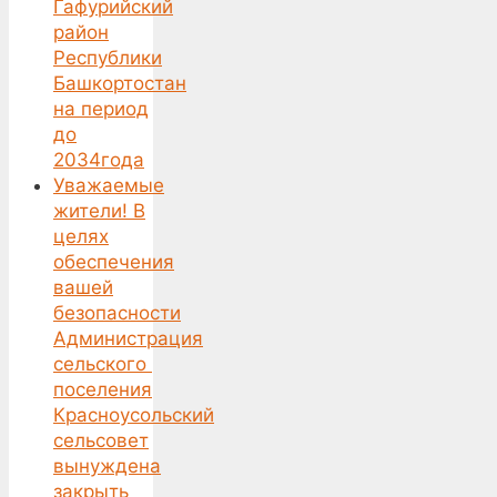
Гафурийский
район
Республики
Башкортостан
на период
до
2034года
Уважаемые
жители! В
целях
обеспечения
вашей
безопасности
Администрация
сельского
поселения
Красноусольский
сельсовет
вынуждена
закрыть