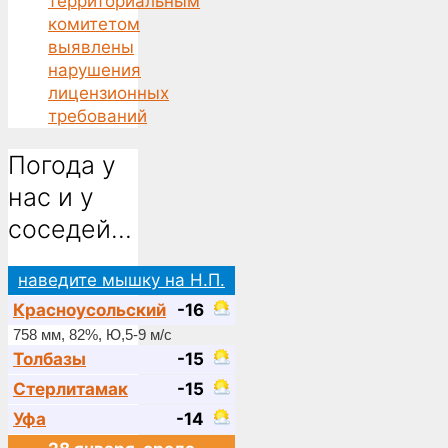
территориальным
комитетом
выявлены
нарушения
лицензионных
требований
Погода у
нас и у
соседей…
наведите мышку на Н.П.
Красноусольский
-16
758 мм, 82%, Ю,5-9 м/с
Толбазы
-15
Стерлитамак
-15
Уфа
-14