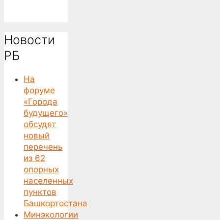
Новости
РБ
На
форуме
«Города
будущего»
обсудят
новый
перечень
из 62
опорных
населенных
пунктов
Башкортостана
Минэкологии