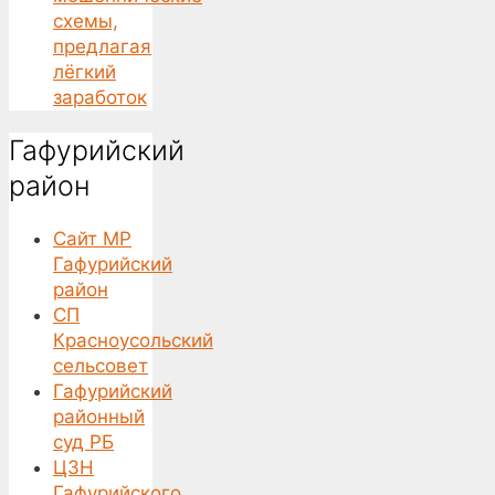
схемы,
предлагая
лёгкий
заработок
Гафурийский
район
Сайт МР
Гафурийский
район
СП
Красноусольский
сельсовет
Гафурийский
районный
суд РБ
ЦЗН
Гафурийского