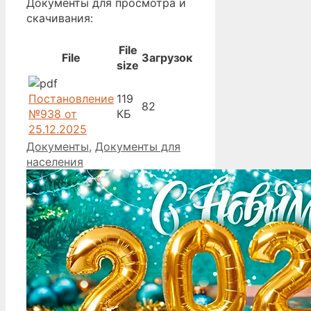
Документы для просмотра и
скачивания:
File
File
Загрузок
size
Постановление
119
82
№938 от
КБ
25.12.2025
Рубрики
Документы
,
Документы для
населения