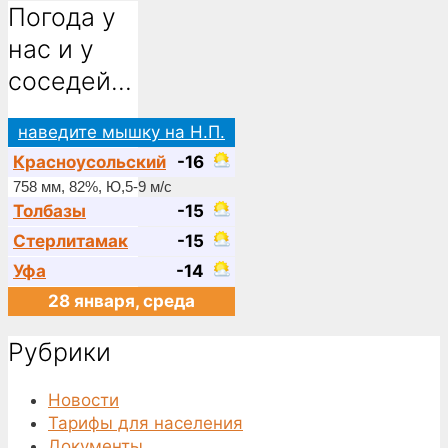
Погода у
нас и у
соседей…
наведите мышку на Н.П.
Красноусольский
-16
758 мм, 82%, Ю,5-9 м/с
Толбазы
-15
Стерлитамак
-15
Уфа
-14
28 января, среда
Рубрики
Новости
Тарифы для населения
Документы