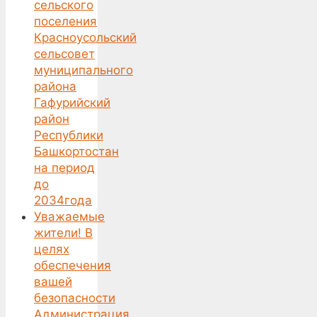
сельского
поселения
Красноусольский
сельсовет
муниципального
района
Гафурийский
район
Республики
Башкортостан
на период
до
2034года
Уважаемые
жители! В
целях
обеспечения
вашей
безопасности
Администрация