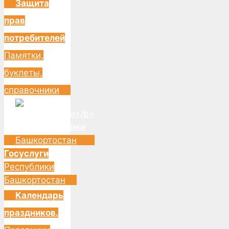
Защита
прав
потребителей
Памятки,
буклеты,
справочники
Госуслуги
Республики
Башкортостан
Календарь
праздников.