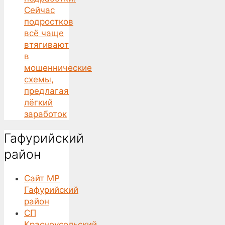
Сейчас
подростков
всё чаще
втягивают
в
мошеннические
схемы,
предлагая
лёгкий
заработок
Гафурийский
район
Сайт МР
Гафурийский
район
СП
Красноусольский