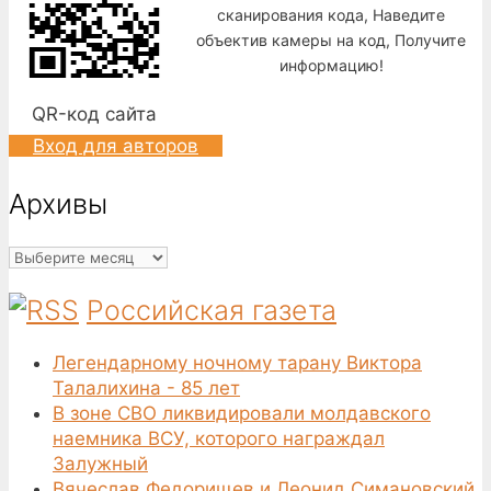
сканирования кода, Наведите
объектив камеры на код, Получите
информацию!
QR-код сайта
Вход для авторов
Архивы
Архивы
Российская газета
Легендарному ночному тарану Виктора
Талалихина - 85 лет
В зоне СВО ликвидировали молдавского
наемника ВСУ, которого награждал
Залужный
Вячеслав Федорищев и Леонид Симановский