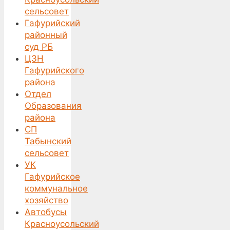
сельсовет
Гафурийский
районный
суд РБ
ЦЗН
Гафурийского
района
Отдел
Образования
района
СП
Табынский
сельсовет
УК
Гафурийское
коммунальное
хозяйство
Автобусы
Красноусольский