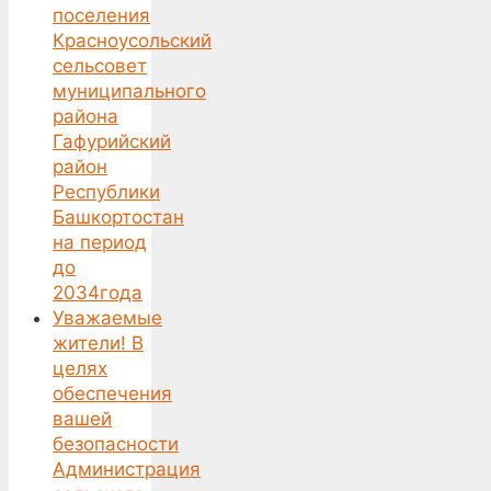
поселения
Красноусольский
сельсовет
муниципального
района
Гафурийский
район
Республики
Башкортостан
на период
до
2034года
Уважаемые
жители! В
целях
обеспечения
вашей
безопасности
Администрация