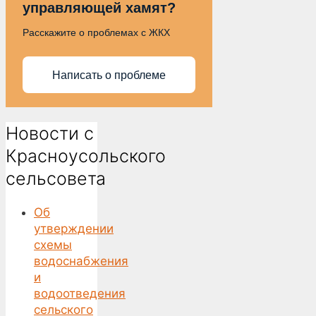
управляющей хамят?
Расскажите о проблемах с ЖКХ
Написать о проблеме
Новости с
Красноусольского
сельсовета
Об
утверждении
схемы
водоснабжения
и
водоотведения
сельского