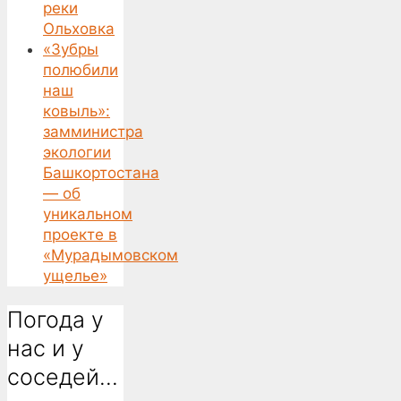
реки
Ольховка
«Зубры
полюбили
наш
ковыль»:
замминистра
экологии
Башкортостана
— об
уникальном
проекте в
«Мурадымовском
ущелье»
Погода у
нас и у
соседей…