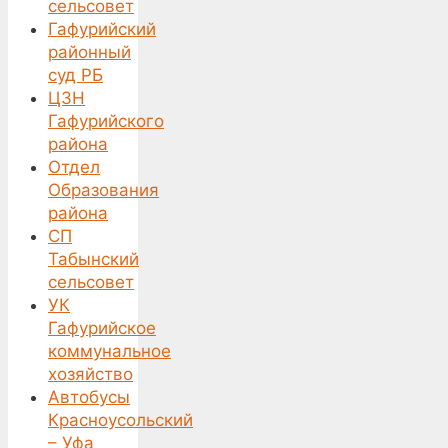
сельсовет
Гафурийский
районный
суд РБ
ЦЗН
Гафурийского
района
Отдел
Образования
района
СП
Табынский
сельсовет
УК
Гафурийское
коммунальное
хозяйство
Автобусы
Красноусольский
– Уфа