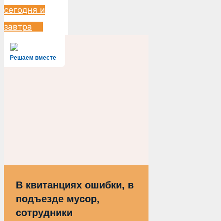
сегодня и
завтра
Решаем вместе
В квитанциях ошибки, в
подъезде мусор,
сотрудники