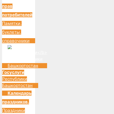
прав
потребителей
Памятки,
буклеты,
справочники
Госуслуги
Республики
Башкортостан
Календарь
праздников.
Праздники