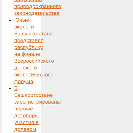
природоохранного
законодательства
Юные
экологи
Башкортостана
представят
республику
на финале
Всероссийского
детского
экологического
форума
В
Башкортостане
зарегистрированы
первые
договоры
участия в
долевом