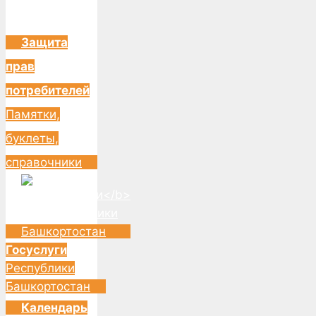
Защита
прав
потребителей
Памятки,
буклеты,
справочники
Госуслуги
Республики
Башкортостан
Календарь