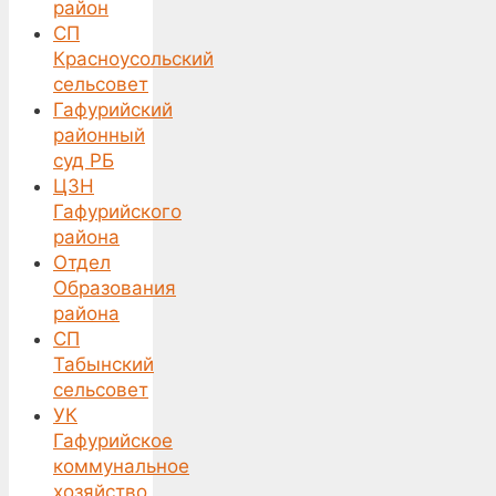
район
СП
Красноусольский
сельсовет
Гафурийский
районный
суд РБ
ЦЗН
Гафурийского
района
Отдел
Образования
района
СП
Табынский
сельсовет
УК
Гафурийское
коммунальное
хозяйство