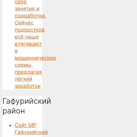
себе
занятия и
подработки.
Сейчас
подростков
всё чаще
втягивают
в
мошеннические
схемы,
предлагая
лёгкий
заработок
Гафурийский
район
Сайт МР
Гафурийский