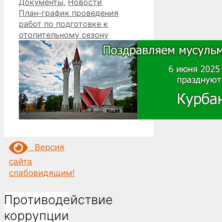
Рубрики
Документы
,
Новости
План-график проведения
работ по подготовке к
отопительному сезону
Версия
сайта
слабовидящим!
Противодействие
коррупции