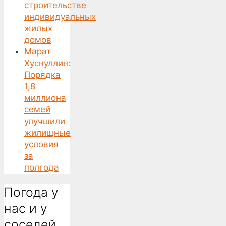
строительстве
индивидуальных
жилых
домов
Марат
Хуснуллин:
Порядка
1,8
миллиона
семей
улучшили
жилищные
условия
за
полгода
Погода у
нас и у
соседей…