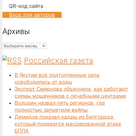
QR-код сайта
Вход для авторов
Архивы
Архивы
Российская газета
В Якутии все подтопленные села
освободились от воды
Эксперт Смирнова объяснила, как работают
схемы мошенников с лечебными центрами
Володин назвал пять регионов, где
полностью запретили вейпы
Демидов показал кадры из Белгорода,
который подвергся массированной атаке
БПЛА