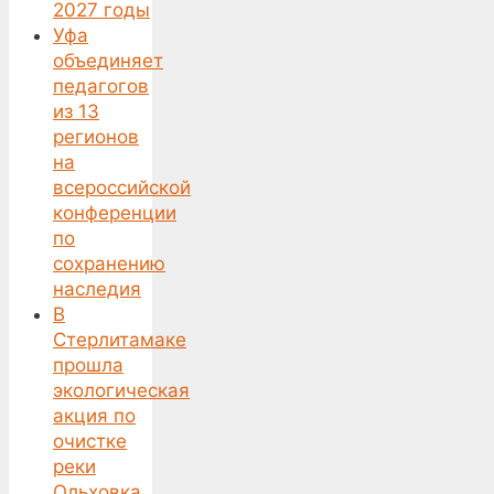
2027 годы
Уфа
объединяет
педагогов
из 13
регионов
на
всероссийской
конференции
по
сохранению
наследия
В
Стерлитамаке
прошла
экологическая
акция по
очистке
реки
Ольховка