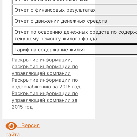
Отчет о финансовых результатах
Отчет о движении денежных средств
Отчет по освоению денежных средств по содер
текущему ремонту жилого фонда
Тариф на содержание жилья
Рубрики
Раскрытие информации
,
раскрытие информации по
управляющей компании
Раскрытие информации по
водоснабжению за 2016 год
Раскрытие информации по
управляющей компании за
2015 год
Версия
сайта