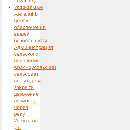
2034года
Уважаемые
жители! В
целях
обеспечения
вашей
безопасности
Администрация
сельского
поселения
Красноусольский
сельсовет
вынуждена
закрыть
движение
по мосту
через
реку
Усолка на
ул.