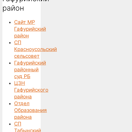
район
Сайт МР
Гафурийский
район
СП
Красноусольский
сельсовет
Гафурийский
районный
суд РБ
ЦЗН
Гафурийского
района
Отдел
Образования
района
СП
Табынский