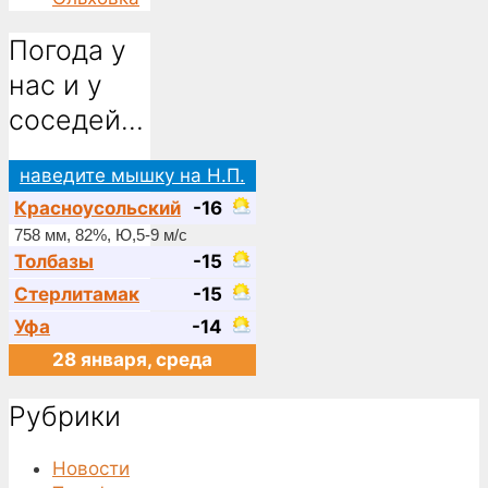
Погода у
нас и у
соседей…
наведите мышку на Н.П.
Красноусольский
-16
758 мм, 82%, Ю,5-9 м/с
Толбазы
-15
Стерлитамак
-15
Уфа
-14
28 января, среда
Рубрики
Новости