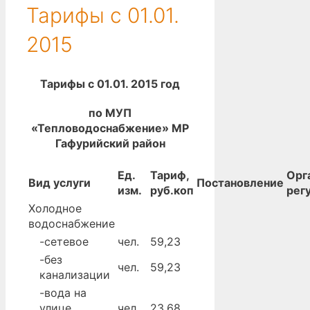
Тарифы с 01.01.
2015
Тарифы с 01.01. 2015 год
по МУП
«Тепловодоснабжение» МР
Гафурийский район
Ед.
Тариф,
Орг
Вид услуги
Постановление
изм.
руб.коп
рег
Холодное
водоснабжение
-сетевое
чел.
59,23
-без
чел.
59,23
канализации
-вода на
улице
чел.
23,68