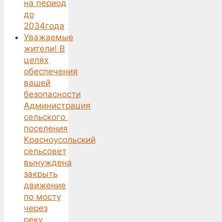
на период
до
2034года
Уважаемые
жители! В
целях
обеспечения
вашей
безопасности
Администрация
сельского
поселения
Красноусольский
сельсовет
вынуждена
закрыть
движение
по мосту
через
реку