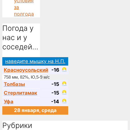
условия
за
полгода
Погода у
нас и у
соседей…
наведите мышку на Н.П.
Красноусольский
-16
758 мм, 82%, Ю,5-9 м/с
Толбазы
-15
Стерлитамак
-15
Уфа
-14
28 января, среда
Рубрики