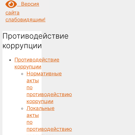
Версия
сайта
слабовидящим!
Противодействие
коррупции
Противодействие
коррупции
Нормативные
акты
по
противодействию
коррупции
Локальные
акты
по
противодействию