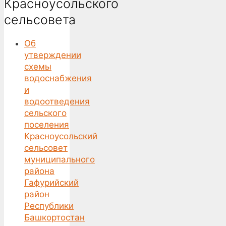
Красноусольского
сельсовета
Об
утверждении
схемы
водоснабжения
и
водоотведения
сельского
поселения
Красноусольский
сельсовет
муниципального
района
Гафурийский
район
Республики
Башкортостан