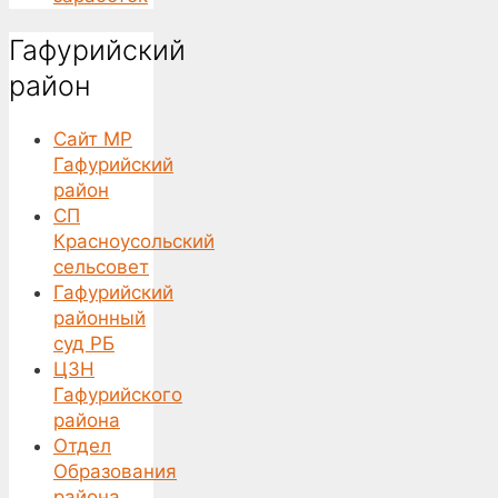
Гафурийский
район
Сайт МР
Гафурийский
район
СП
Красноусольский
сельсовет
Гафурийский
районный
суд РБ
ЦЗН
Гафурийского
района
Отдел
Образования
района