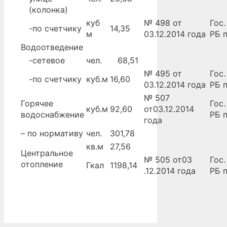
(колонка)
куб
№ 498 от
Гос
-по счетчику
14,35
м
03.12.2014 года
РБ 
Водоотведение
-сетевое
чел.
68,51
№ 495 от
Гос
-по счетчику
куб.м
16,60
03.12.2014 года
РБ 
№ 507
Горячее
Гос
куб.м
92,60
от03.12.2014
водоснабжение
РБ 
года
– по нормативу
чел.
301,78
кв.м
27,56
Центральное
№ 505 от03
Гос
отопление
Гкал
1198,14
.12.2014 года
РБ 