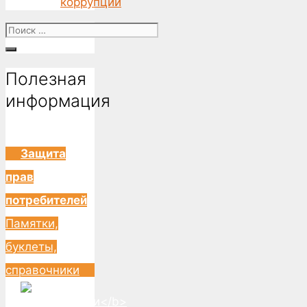
коррупции
Поиск
for:
Полезная
информация
Защита
прав
потребителей
Памятки,
буклеты,
справочники