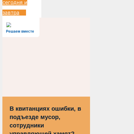
сегодня и
завтра
Решаем вместе
В квитанциях ошибки, в
подъезде мусор,
сотрудники
управляющей хамят?