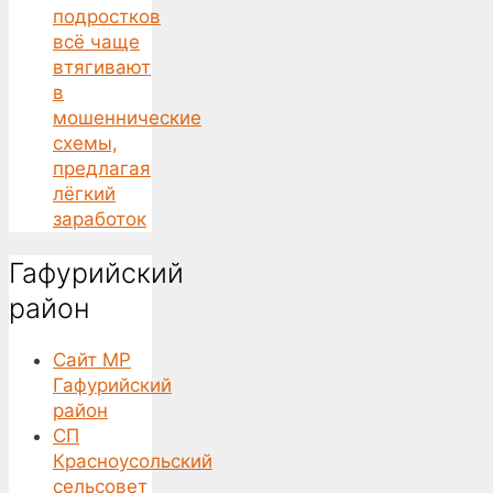
подростков
всё чаще
втягивают
в
мошеннические
схемы,
предлагая
лёгкий
заработок
Гафурийский
район
Сайт МР
Гафурийский
район
СП
Красноусольский
сельсовет