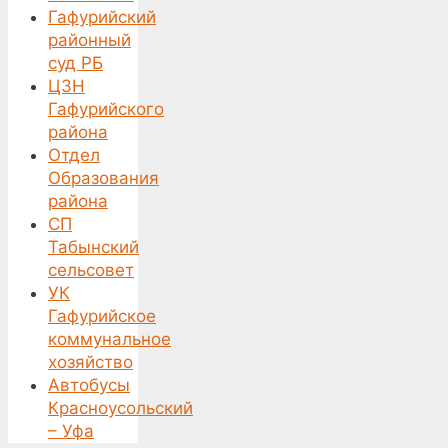
Гафурийский
районный
суд РБ
ЦЗН
Гафурийского
района
Отдел
Образования
района
СП
Табынский
сельсовет
УК
Гафурийское
коммунальное
хозяйство
Автобусы
Красноусольский
– Уфа