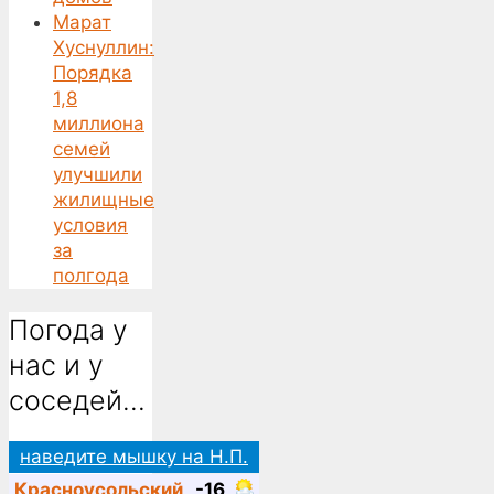
Марат
Хуснуллин:
Порядка
1,8
миллиона
семей
улучшили
жилищные
условия
за
полгода
Погода у
нас и у
соседей…
наведите мышку на Н.П.
Красноусольский
-16