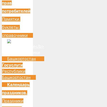
прав
потребителей
Памятки,
буклеты,
справочники
Госуслуги
Республики
Башкортостан
Календарь
праздников.
Праздники