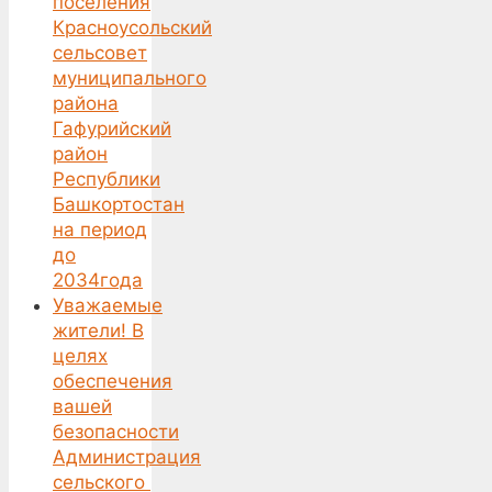
поселения
Красноусольский
сельсовет
муниципального
района
Гафурийский
район
Республики
Башкортостан
на период
до
2034года
Уважаемые
жители! В
целях
обеспечения
вашей
безопасности
Администрация
сельского