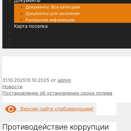
Документы
Документы. Все категории
Документы для населения
Раскрытие информации
Карта поселка
31.10.2025
10.10.2025
от
admin
Рубрики
Новости
Постановление об установлении срока полива
Версия сайта слабовидящим!
Противодействие коррупции