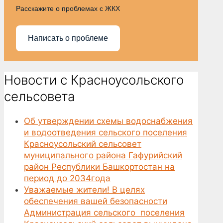
Расскажите о проблемах с ЖКХ
Написать о проблеме
Новости с Красноусольского
сельсовета
Об утверждении схемы водоснабжения
и водоотведения сельского поселения
Красноусольский сельсовет
муниципального района Гафурийский
район Республики Башкортостан на
период до 2034года
Уважаемые жители! В целях
обеспечения вашей безопасности
Администрация сельского поселения