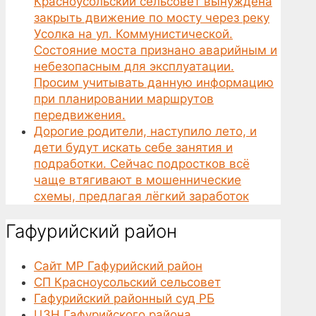
Красноусольский сельсовет вынуждена
закрыть движение по мосту через реку
Усолка на ул. Коммунистической.
Состояние моста признано аварийным и
небезопасным для эксплуатации.
Просим учитывать данную информацию
при планировании маршрутов
передвижения.
Дорогие родители, наступило лето, и
дети будут искать себе занятия и
подработки. Сейчас подростков всё
чаще втягивают в мошеннические
схемы, предлагая лёгкий заработок
Гафурийский район
Сайт МР Гафурийский район
СП Красноусольский сельсовет
Гафурийский районный суд РБ
ЦЗН Гафурийского района