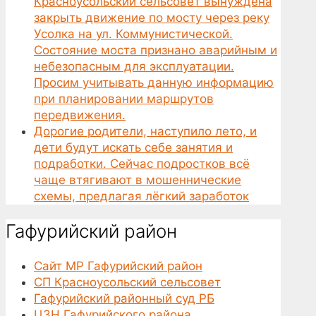
Красноусольский сельсовет вынуждена
закрыть движение по мосту через реку
Усолка на ул. Коммунистической.
Состояние моста признано аварийным и
небезопасным для эксплуатации.
Просим учитывать данную информацию
при планировании маршрутов
передвижения.
Дорогие родители, наступило лето, и
дети будут искать себе занятия и
подработки. Сейчас подростков всё
чаще втягивают в мошеннические
схемы, предлагая лёгкий заработок
Гафурийский район
Сайт МР Гафурийский район
СП Красноусольский сельсовет
Гафурийский районный суд РБ
ЦЗН Гафурийского района