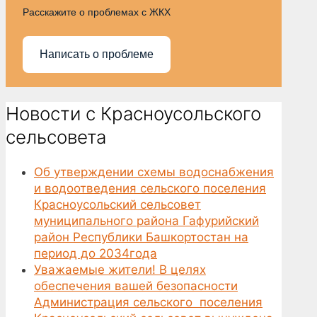
Расскажите о проблемах с ЖКХ
Написать о проблеме
Новости с Красноусольского
сельсовета
Об утверждении схемы водоснабжения
и водоотведения сельского поселения
Красноусольский сельсовет
муниципального района Гафурийский
район Республики Башкортостан на
период до 2034года
Уважаемые жители! В целях
обеспечения вашей безопасности
Администрация сельского поселения