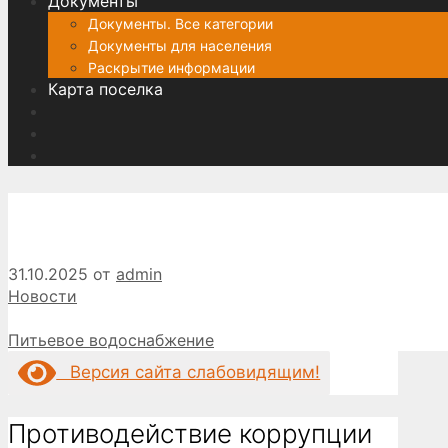
Документы
Документы. Все категории
Документы для населения
Раскрытие информации
Карта поселка
31.10.2025
от
admin
Рубрики
Новости
Питьевое водоснабжение
Версия сайта слабовидящим!
Противодействие коррупции